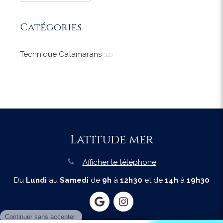
Catégories
Technique Catamarans
(12)
Latitude mer
Afficher le téléphone
Du
Lundi
au
Samedi
de
9h
à
12h30
et de
14h
à
19h30