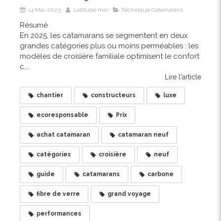
14 Mar 2025
Latitude mer
Technique Catamarans
Résumé
En 2025, les catamarans se segmentent en deux
grandes catégories plus ou moins perméables : les
modèles de croisière familiale optimisent le confort
c...
Lire l'article
chantier
constructeurs
luxe
ecoresponsable
Prix
achat catamaran
catamaran neuf
catégories
croisière
neuf
guide
catamarans
carbone
fibre de verre
grand voyage
performances