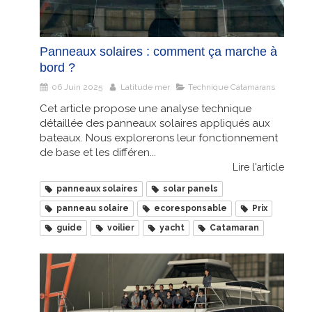
Panneaux solaires : comment ça marche à
bord ?
06 Juin 2025
Latitude mer
Technique Catamarans
Cet article propose une analyse technique
détaillée des panneaux solaires appliqués aux
bateaux. Nous explorerons leur fonctionnement
de base et les différen...
Lire l'article
panneaux solaires
solar panels
panneau solaire
ecoresponsable
Prix
guide
voilier
yacht
Catamaran