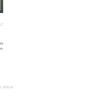
 :
es
e,
1 article