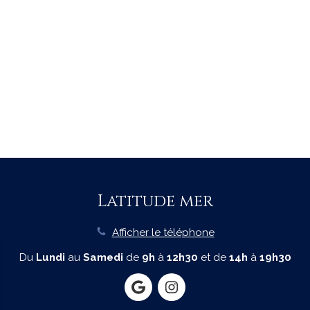
Latitude mer
Afficher le téléphone
Du
Lundi
au
Samedi
de
9h
à
12h30
et de
14h
à
19h30