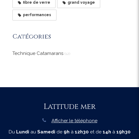
fibre de verre
grand voyage
performances
Catégories
Technique Catamarans
(12)
Latitude mer
Afficher le téléphone
Du
Lundi
au
Samedi
de
9h
à
12h30
et de
14h
à
19h30