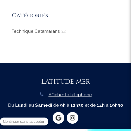
Catégories
Technique Catamarans
(12)
Latitude mer
Afficher le téléphone
Du
Lundi
au
Samedi
de
9h
à
12h30
et de
14h
à
19h30