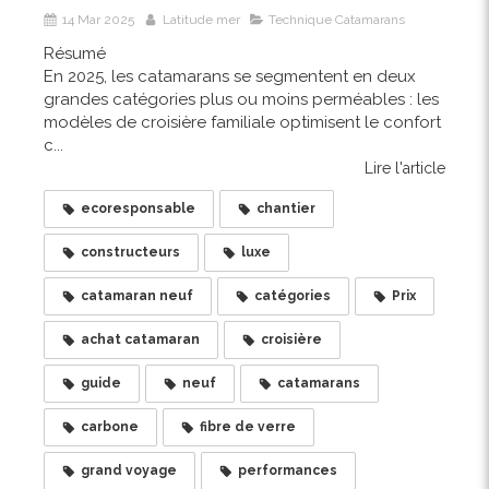
14 Mar 2025
Latitude mer
Technique Catamarans
Résumé
En 2025, les catamarans se segmentent en deux
grandes catégories plus ou moins perméables : les
modèles de croisière familiale optimisent le confort
c...
Lire l'article
ecoresponsable
chantier
constructeurs
luxe
catamaran neuf
catégories
Prix
achat catamaran
croisière
guide
neuf
catamarans
carbone
fibre de verre
grand voyage
performances