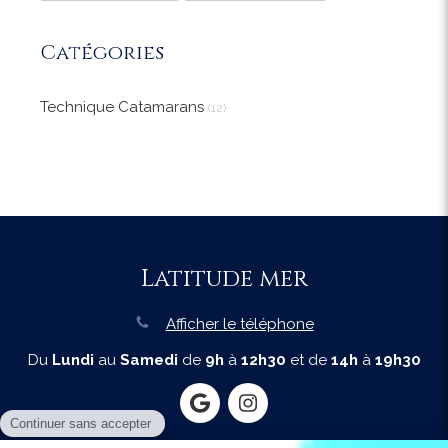
Catégories
Technique Catamarans
(12)
Latitude mer
Afficher le téléphone
Du
Lundi
au
Samedi
de
9h
à
12h30
et de
14h
à
19h30