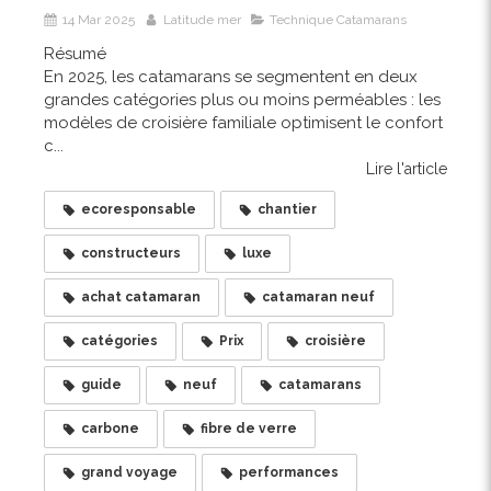
14 Mar 2025
Latitude mer
Technique Catamarans
Résumé
En 2025, les catamarans se segmentent en deux
grandes catégories plus ou moins perméables : les
modèles de croisière familiale optimisent le confort
c...
Lire l'article
ecoresponsable
chantier
constructeurs
luxe
achat catamaran
catamaran neuf
catégories
Prix
croisière
guide
neuf
catamarans
carbone
fibre de verre
grand voyage
performances